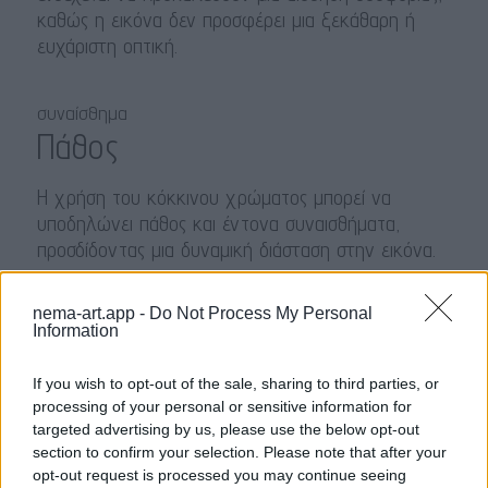
καθώς η εικόνα δεν προσφέρει μια ξεκάθαρη ή
ευχάριστη οπτική.
συναίσθημα
Πάθος
Η χρήση του κόκκινου χρώματος μπορεί να
υποδηλώνει πάθος και έντονα συναισθήματα,
προσδίδοντας μια δυναμική διάσταση στην εικόνα.
nema-art.app -
Do Not Process My Personal
συναίσθημα
Information
Απομόνωση
If you wish to opt-out of the sale, sharing to third parties, or
Η σύνθεση και οι κενές περιοχές μπορεί να
processing of your personal or sensitive information for
δημιουργούν μια αίσθηση απομόνωσης, καθώς οι
targeted advertising by us, please use the below opt-out
μορφές φαίνονται να είναι αποκομμένες από το
section to confirm your selection. Please note that after your
opt-out request is processed you may continue seeing
περιβάλλον τους.