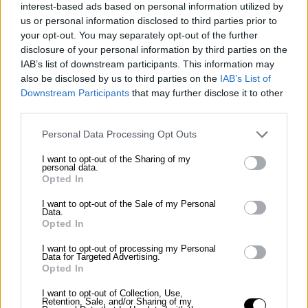
interest-based ads based on personal information utilized by
us or personal information disclosed to third parties prior to
your opt-out. You may separately opt-out of the further
συναίσθημα
disclosure of your personal information by third parties on the
Μυστήριο
IAB’s list of downstream participants. This information may
also be disclosed by us to third parties on the
IAB’s List of
Η αφηρημένη φύση της εικόνας και οι ασαφείς
Downstream Participants
that may further disclose it to other
μορφές προσθέτουν μια διάσταση μυστηρίου,
third parties.
προκαλώντας τον θεατή να αναρωτηθεί για την
Personal Data Processing Opt Outs
ερμηνεία της.
I want to opt-out of the Sharing of my
personal data.
Opted In
σχέση
Portrait of G.X.
I want to opt-out of the Sale of my Personal
Data.
Opted In
Mavroidis, Yorgos (1913-2003) 1960
I want to opt-out of processing my Personal
Metropolitan Organisation of
Data for Targeted Advertising.
Opted In
Museums of Visual Arts of
Thessaloniki – MOMus
I want to opt-out of Collection, Use,
Retention, Sale, and/or Sharing of my
Άδεια:
CC BY-SA 4.0