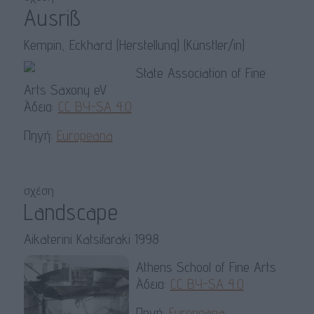
Ausriß
Kempin, Eckhard (Herstellung) (Künstler/in)
State Association of Fine
Arts Saxony eV
Άδεια:
CC BY-SA 4.0
Πηγή:
Europeana
σχέση
Landscape
Aikaterini Katsifaraki 1998
Athens School of Fine Arts
Άδεια:
CC BY-SA 4.0
Πηγή:
Europeana