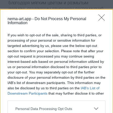
благодаря мягким цветам и размытым
формам, создающим атмосферу воспоминаний
о прошлом.
nema-art.app -
Do Not Process My Personal
Information
чувство
If you wish to opt-out of the sale, sharing to third parties, or
Спокойствие
processing of your personal or sensitive information for
targeted advertising by us, please use the below opt-out
Теплые оттенки и плавные линии создают
section to confirm your selection. Please note that after your
ощущение спокойствия и умиротворения, как
opt-out request is processed you may continue seeing
будто зритель находится в тихом месте,
interest-based ads based on personal information utilized by
us or personal information disclosed to third parties prior to
вдали от суеты.
your opt-out. You may separately opt-out of the further
disclosure of your personal information by third parties on the
IAB’s list of downstream participants. This information may
чувство
also be disclosed by us to third parties on the
IAB’s List of
Тайна
Downstream Participants
that may further disclose it to other
third parties.
Размытые детали и приглушенные цвета
придают картине загадочность, вызывая
Personal Data Processing Opt Outs