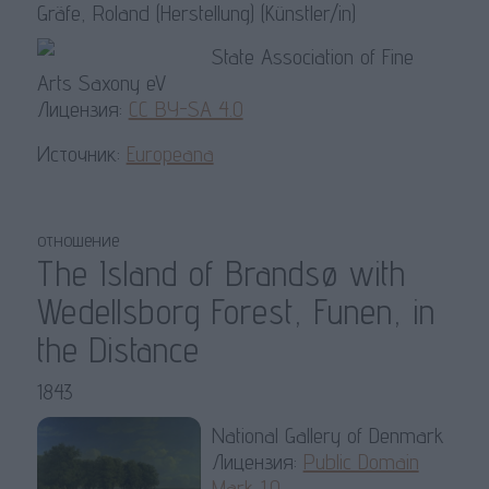
Gräfe, Roland (Herstellung) (Künstler/in)
State Association of Fine
Arts Saxony eV
Лицензия:
CC BY-SA 4.0
Источник:
Europeana
отношение
The Island of Brandsø with
Wedellsborg Forest, Funen, in
the Distance
1843
National Gallery of Denmark
Лицензия:
Public Domain
Mark 1.0