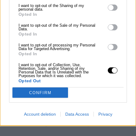
желание разгадать скрытые истории и смыслы.
I want to opt-out of the Sharing of my
personal data.
Opted In
чувство
I want to opt-out of the Sale of my Personal
Уединение
Data.
Opted In
Пейзаж, изображенный на картине, может
I want to opt-out of processing my Personal
Data for Targeted Advertising.
вызывать чувство уединения, как будто
Opted In
зритель находится наедине с природой и
I want to opt-out of Collection, Use,
своими мыслями.
Retention, Sale, and/or Sharing of my
Personal Data that Is Unrelated with the
Purposes for which it was collected.
Opted Out
чувство
Вдохновение
CONFIRM
Эстетика картины может вдохновлять зрителя
Account deletion
Data Access
Privacy
на творчество, побуждая его к созданию
собственных художественных произведений.