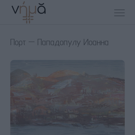
Порт — Пападопулу Иоанна