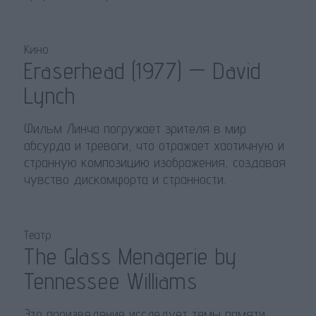
Кино
Eraserhead (1977) — David
Lynch
Фильм Линча погружает зрителя в мир
абсурда и тревоги, что отражает хаотичную и
странную композицию изображения, создавая
чувство дискомфорта и странности.
Театр
The Glass Menagerie by
Tennessee Williams
Это произведение исследует темы памяти,