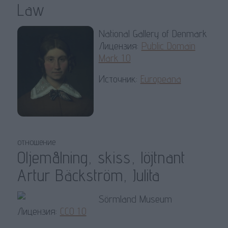
Law
National Gallery of Denmark
Лицензия:
Public Domain
Mark 1.0
Источник:
Europeana
отношение
Oljemålning, skiss, löjtnant
Artur Bäckström, Julita
Sörmland Museum
Лицензия:
CC0 1.0