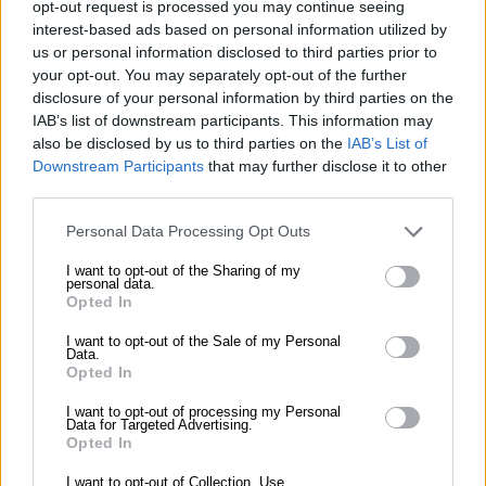
opt-out request is processed you may continue seeing
Необычные элементы и сочетания форм могут
interest-based ads based on personal information utilized by
us or personal information disclosed to third parties prior to
вызывать интерес и желание разобраться в
your opt-out. You may separately opt-out of the further
значении изображения, создавая чувство
disclosure of your personal information by third parties on the
интриги.
IAB’s list of downstream participants. This information may
also be disclosed by us to third parties on the
IAB’s List of
Downstream Participants
that may further disclose it to other
чувство
third parties.
Ностальгия
Personal Data Processing Opt Outs
Некоторые элементы могут напоминать о
I want to opt-out of the Sharing of my
прошлом, вызывая ностальгические чувства и
personal data.
Opted In
воспоминания о детстве или потерянных
моментах.
I want to opt-out of the Sale of my Personal
Data.
Opted In
чувство
I want to opt-out of processing my Personal
Data for Targeted Advertising.
Замешательство
Opted In
I want to opt-out of Collection, Use,