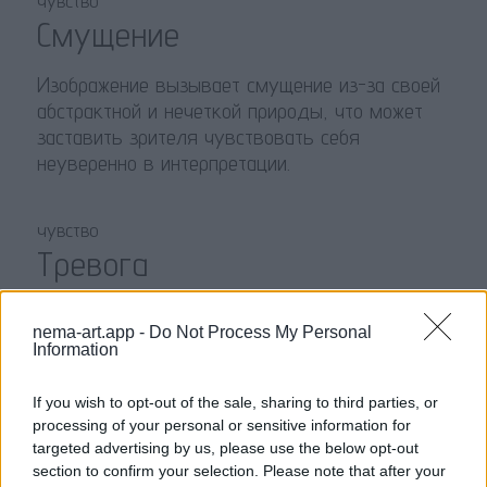
чувство
Смущение
Изображение вызывает смущение из-за своей
абстрактной и нечеткой природы, что может
заставить зрителя чувствовать себя
неуверенно в интерпретации.
чувство
Тревога
Сложные линии и искаженные формы создают
nema-art.app -
Do Not Process My Personal
атмосферу тревоги, как будто что-то не так,
Information
что может вызывать беспокойство у зрителя.
If you wish to opt-out of the sale, sharing to third parties, or
processing of your personal or sensitive information for
чувство
targeted advertising by us, please use the below opt-out
Интрига
section to confirm your selection. Please note that after your