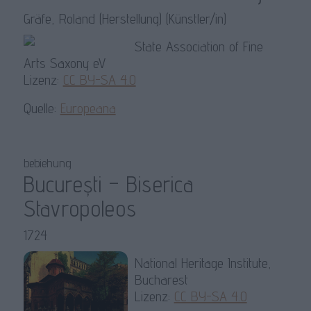
Gräfe, Roland (Herstellung) (Künstler/in)
State Association of Fine
Arts Saxony eV
Lizenz:
CC BY-SA 4.0
Quelle:
Europeana
bebiehung
București – Biserica
Stavropoleos
1724
National Heritage Institute,
Bucharest
Lizenz:
CC BY-SA 4.0