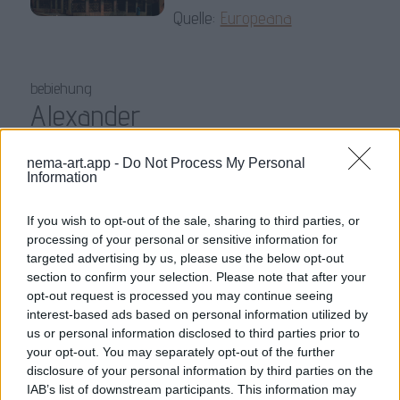
Quelle:
Europeana
bebiehung
Alexander
Varlamis, Efthimios, Author 1997
nema-art.app -
Do Not Process My Personal
Information
Veria Central Public Library
Lizenz:
CC BY 4.0
If you wish to opt-out of the sale, sharing to third parties, or
processing of your personal or sensitive information for
Quelle:
Europeana
targeted advertising by us, please use the below opt-out
section to confirm your selection. Please note that after your
opt-out request is processed you may continue seeing
bebiehung
interest-based ads based on personal information utilized by
Dresden Wachwitz Blick im
us or personal information disclosed to third parties prior to
your opt-out. You may separately opt-out of the further
Winter
disclosure of your personal information by third parties on the
IAB’s list of downstream participants. This information may