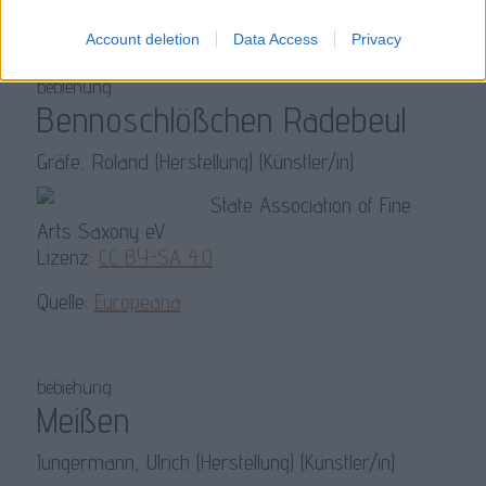
Quelle:
Europeana
Account deletion
Data Access
Privacy
bebiehung
Bennoschlößchen Radebeul
Gräfe, Roland (Herstellung) (Künstler/in)
State Association of Fine
Arts Saxony eV
Lizenz:
CC BY-SA 4.0
Quelle:
Europeana
bebiehung
Meißen
Jungermann, Ulrich (Herstellung) (Künstler/in)