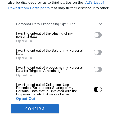
Gräfe, Roland (Herstellung) (Künstler/in)
also be disclosed by us to third parties on the
IAB’s List of
Downstream Participants
that may further disclose it to other
State Association of Fine
third parties.
Arts Saxony eV
Personal Data Processing Opt Outs
Lizenz:
CC BY-SA 4.0
I want to opt-out of the Sharing of my
Quelle:
Europeana
personal data.
Opted In
I want to opt-out of the Sale of my Personal
Data.
bebiehung
Opted In
Elbschlösser Dresden, farbige
I want to opt-out of processing my Personal
Data for Targeted Advertising.
Abstraktion
Opted In
Gräfe, Roland (Herstellung) (Künstler/in)
I want to opt-out of Collection, Use,
Retention, Sale, and/or Sharing of my
Personal Data that Is Unrelated with the
State Association of Fine
Purposes for which it was collected.
Opted Out
Arts Saxony eV
Lizenz:
CC BY-SA 4.0
CONFIRM