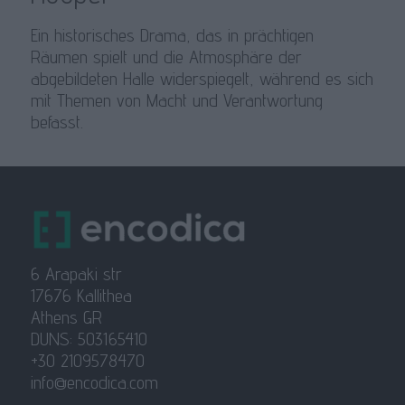
Ein historisches Drama, das in prächtigen
Räumen spielt und die Atmosphäre der
abgebildeten Halle widerspiegelt, während es sich
mit Themen von Macht und Verantwortung
befasst.
6 Arapaki str
17676 Kallithea
Athens GR
DUNS: 503165410
+30 2109578470
info@encodica.com