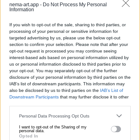
nema-art.app -
Do Not Process My Personal
Information
Literatura
La vida doméstica en la
If you wish to opt-out of the sale, sharing to third parties, or
literatura
processing of your personal or sensitive information for
targeted advertising by us, please use the below opt-out
section to confirm your selection. Please note that after your
La literatura del siglo XIX a menudo explora la
opt-out request is processed you may continue seeing
vida doméstica, destacando las experiencias de
interest-based ads based on personal information utilized by
las mujeres y su papel en la familia y la sociedad
us or personal information disclosed to third parties prior to
a través de relatos íntimos.
your opt-out. You may separately opt-out of the further
disclosure of your personal information by third parties on the
IAB’s list of downstream participants. This information may
Cultura
also be disclosed by us to third parties on the
IAB’s List of
El papel de los animales en el
Downstream Participants
that may further disclose it to other
third parties.
hogar
Personal Data Processing Opt Outs
Los animales domésticos, como los perros, han
I want to opt-out of the Sharing of my
sido símbolos de compañía y lealtad en la
personal data.
Opted In
cultura, representando la conexión emocional