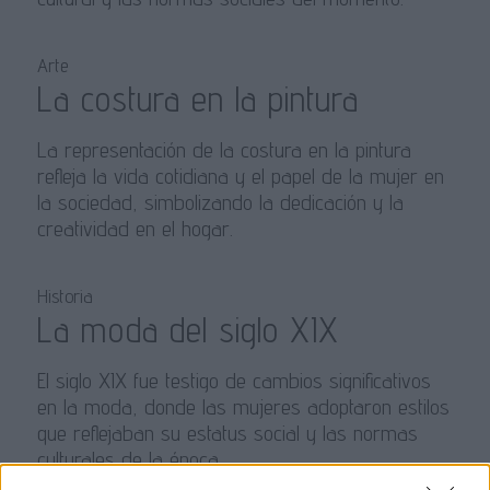
Arte
La costura en la pintura
La representación de la costura en la pintura
refleja la vida cotidiana y el papel de la mujer en
la sociedad, simbolizando la dedicación y la
creatividad en el hogar.
Historia
La moda del siglo XIX
El siglo XIX fue testigo de cambios significativos
en la moda, donde las mujeres adoptaron estilos
que reflejaban su estatus social y las normas
culturales de la época.