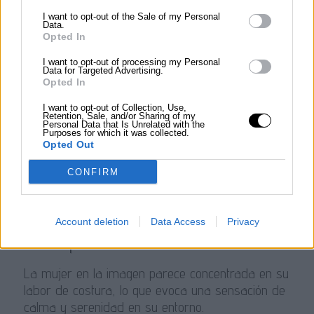
entre humanos y mascotas en la vida cotidiana.
I want to opt-out of the Sale of my Personal
Data.
Opted In
Psicología
I want to opt-out of processing my Personal
La soledad y la creatividad
Data for Targeted Advertising.
Opted In
La soledad puede ser un catalizador para la
I want to opt-out of Collection, Use,
Retention, Sale, and/or Sharing of my
creatividad, permitiendo a las personas, como la
Personal Data that Is Unrelated with the
Purposes for which it was collected.
mujer en la imagen, concentrarse en actividades
Opted Out
que fomentan la autoexpresión y la reflexión
CONFIRM
personal.
sentimiento
Account deletion
Data Access
Privacy
Tranquilidad
La mujer en la imagen parece concentrada en su
labor de costura, lo que evoca una sensación de
calma y serenidad en su entorno.