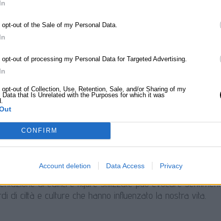
In
lora l’estetica architettonica, evidenziando come il design de
o opt-out of the Sale of my Personal Data.
o l’esperienza visiva degli spettatori.
In
o opt-out of processing my Personal Data for Targeted Advertising.
In
glia
o opt-out of Collection, Use, Retention, Sale, and/or Sharing of my
 Data that Is Unrelated with the Purposes for which it was
d.
 presenta una composizione surreale e colorata che suscita 
Out
 evoca l’idea di esplorazione e scoperta, invitando lo spettator
CONFIRM
gia
Account deletion
Data Access
Privacy
ntazione di edifici e figure stilizzate può evocare sentimen
di di città e culture che hanno influenzato la nostra vita.