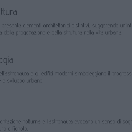
ttura
presenta elementi architettonici distintivi, suggerendo un’in
a della progettazione e della struttura nella vita urbana.
ogia
ell’astronauta e gli edifici moderni simboleggiano il progresso
e e sviluppo urbano.
entazione notturna e l’astronauta evocano un senso di sog
uro e l’ignoto.