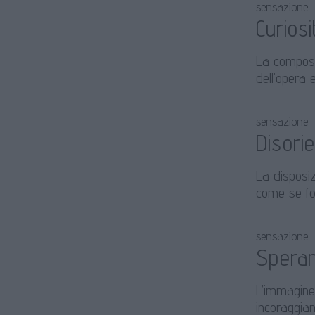
sensazione
Curiosi
La composiz
dell’opera 
sensazione
Disori
La disposiz
come se fos
sensazione
Spera
L’immagine
incoraggian