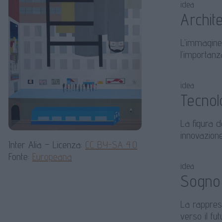
idea
Archite
L’immagine 
l’importanz
idea
Tecnol
La figura d
innovazion
Inter Alia – Licenza:
CC BY-SA 4.0
Fonte:
Europeana
idea
Sogno
La rappres
verso il fut