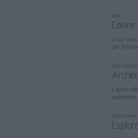
idea
Colore
L’uso vivac
per trasmet
Arte Conte
Archit
L’opera rif
quotidiana e
Astronomia
Esplor