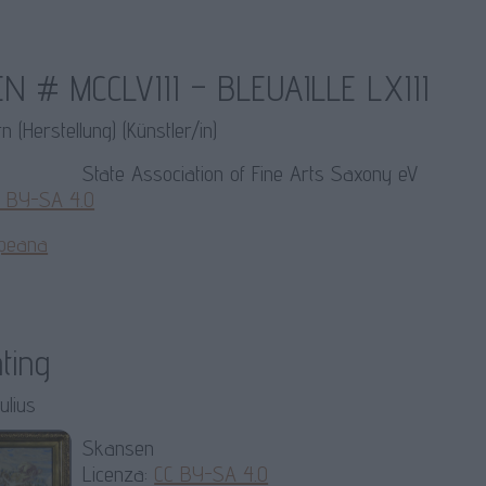
N # MCCLVIII – BLEUAILLE LXIII
n (Herstellung) (Künstler/in)
State Association of Fine Arts Saxony eV
 BY-SA 4.0
peana
nting
ulius
Skansen
Licenza:
CC BY-SA 4.0