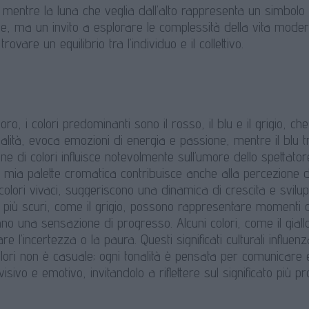
, mentre la luna che veglia dall’alto rappresenta un simbol
, ma un invito a esplorare le complessità della vita moderna
rovare un equilibrio tra l’individuo e il collettivo.
oro, i colori predominanti sono il rosso, il blu e il grigio, c
nalità, evoca emozioni di energia e passione, mentre il blu
e di colori influisce notevolmente sull’umore dello spettatore
a mia palette cromatica contribuisce anche alla percezione d
 colori vivaci, suggeriscono una dinamica di crescita e svi
oni più scuri, come il grigio, possono rappresentare momenti 
ano una sensazione di progresso. Alcuni colori, come il gial
re l’incertezza o la paura. Questi significati culturali influ
olori non è casuale; ogni tonalità è pensata per comunicare 
visivo e emotivo, invitandolo a riflettere sul significato più 