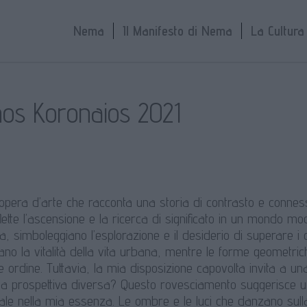
Nema
Il Manifesto di Nema
La Cultur
nos Koronaios 2021
opera d’arte che racconta una storia di contrasto e conness
iflette l’ascensione e la ricerca di significato in un mondo mo
a, simboleggiano l’esplorazione e il desiderio di superare i conf
no la vitalità della vita urbana, mentre le forme geometric
à e ordine. Tuttavia, la mia disposizione capovolta invita a 
na prospettiva diversa? Questo rovesciamento suggerisce u
ale nella mia essenza. Le ombre e le luci che danzano sulla