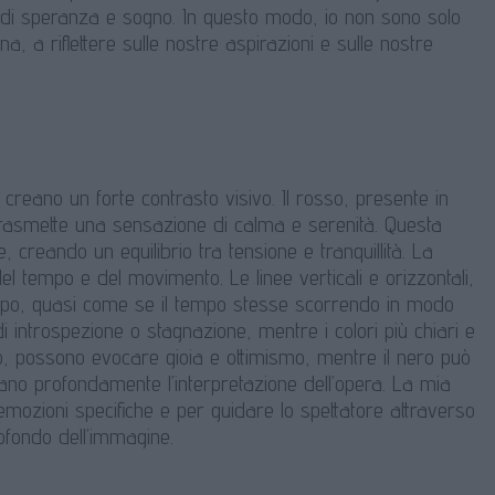
o di speranza e sogno. In questo modo, io non sono solo
, a riflettere sulle nostre aspirazioni e sulle nostre
he creano un forte contrasto visivo. Il rosso, presente in
 trasmette una sensazione di calma e serenità. Questa
, creando un equilibrio tra tensione e tranquillità. La
el tempo e del movimento. Le linee verticali e orizzontali,
luppo, quasi come se il tempo stesse scorrendo in modo
di introspezione o stagnazione, mentre i colori più chiari e
lo, possono evocare gioia e ottimismo, mentre il nero può
enzano profondamente l’interpretazione dell’opera. La mia
emozioni specifiche e per guidare lo spettatore attraverso
profondo dell’immagine.