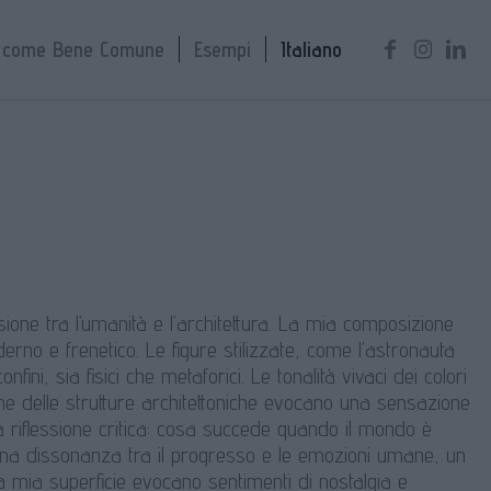
a come Bene Comune
Esempi
Italiano
ione tra l’umanità e l’architettura. La mia composizione
derno e frenetico. Le figure stilizzate, come l’astronauta
ini, sia fisici che metaforici. Le tonalità vivaci dei colori
he delle strutture architettoniche evocano una sensazione
una riflessione critica: cosa succede quando il mondo è
na dissonanza tra il progresso e le emozioni umane, un
 mia superficie evocano sentimenti di nostalgia e