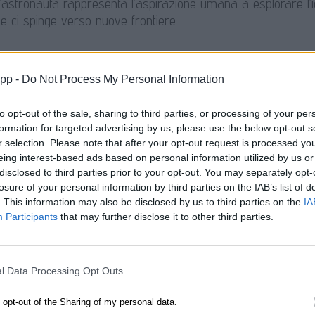
l’astronauta rappresenta l’aspirazione umana a esplorare l’i
he ci spinge verso nuove frontiere.
zzazione e Vita Moderna
app -
Do Not Process My Personal Information
to opt-out of the sale, sharing to third parties, or processing of your per
mette in luce le dinamiche della vita urbana, esplorando come 
formation for targeted advertising by us, please use the below opt-out s
re degli individui.
r selection. Please note that after your opt-out request is processed y
eing interest-based ads based on personal information utilized by us or
disclosed to third parties prior to your opt-out. You may separately opt-
losure of your personal information by third parties on the IAB’s list of
tà e Rappresentazione
. This information may also be disclosed by us to third parties on the
IA
Participants
that may further disclose it to other third parties.
ntrale dell’opera invita a riflettere sull’identità personale e 
ercezione di noi stessi.
l Data Processing Opt Outs
o opt-out of the Sharing of my personal data.
a dell’Architettura