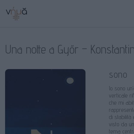
Una notte a Győr – Konstanti
sono
Io sono un’
verticale r
che mi abit
rappresenta
di stabilit
visto da u
tema centr