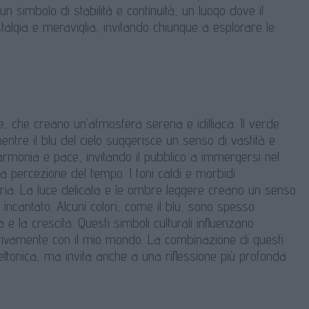
n simbolo di stabilità e continuità, un luogo dove il
algia e meraviglia, invitando chiunque a esplorare le
ge, che creano un’atmosfera serena e idilliaca. Il verde
entre il blu del cielo suggerisce un senso di vastità e
armonia e pace, invitando il pubblico a immergersi nel
a percezione del tempo. I toni caldi e morbidi
ia. La luce delicata e le ombre leggere creano un senso
ncantato. Alcuni colori, come il blu, sono spesso
 e la crescita. Questi simboli culturali influenzano
motivamente con il mio mondo. La combinazione di questi
ettonica, ma invita anche a una riflessione più profonda