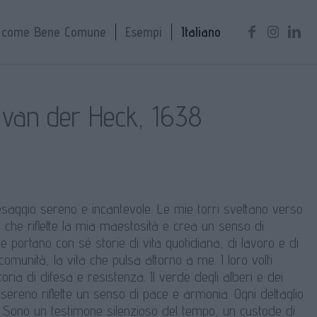
a come Bene Comune
Esempi
Italiano
 van der Heck, 1638
esaggio sereno e incantevole. Le mie torri svettano verso
, che riflette la mia maestosità e crea un senso di
portano con sé storie di vita quotidiana, di lavoro e di
omunità, la vita che pulsa attorno a me. I loro volti
ria di difesa e resistenza. Il verde degli alberi e dei
 sereno riflette un senso di pace e armonia. Ogni dettaglio
ni. Sono un testimone silenzioso del tempo, un custode di