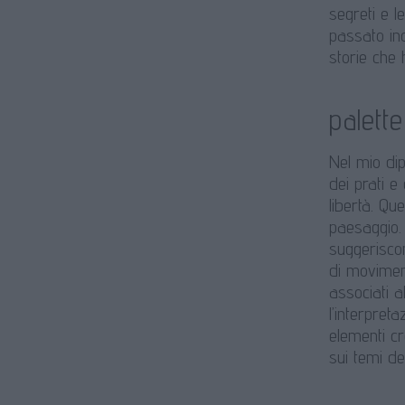
segreti e l
passato inc
storie che 
palette
Nel mio dip
dei prati e
libertà. Qu
paesaggio. 
suggerisco
di movimen
associati a
l’interpret
elementi cr
sui temi de