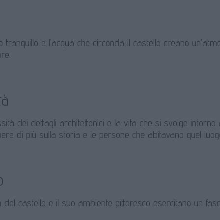
o tranquillo e l’acqua che circonda il castello creano un’a
ore.
tà
ità dei dettagli architettonici e la vita che si svolge intorno
ere di più sulla storia e le persone che abitavano quel luog
o
 del castello e il suo ambiente pittoresco esercitano un fascin
.