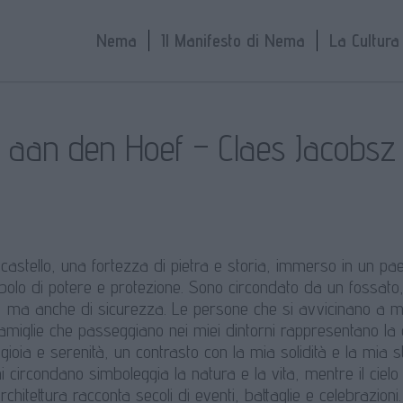
Nema
Il Manifesto di Nema
La Cultur
d aan den Hoef – Claes Jacobsz
castello, una fortezza di pietra e storia, immerso in un pa
imbolo di potere e protezione. Sono circondato da un fossato
, ma anche di sicurezza. Le persone che si avvicinano a me 
amiglie che passeggiano nei miei dintorni rappresentano la c
ioia e serenità, un contrasto con la mia solidità e la mia sto
i circondano simboleggia la natura e la vita, mentre il cielo
rchitettura racconta secoli di eventi, battaglie e celebrazio