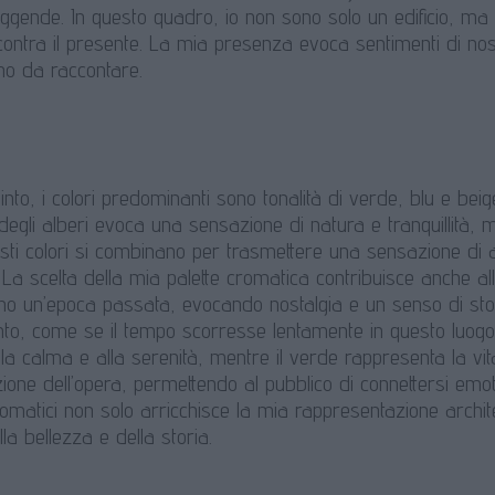
eggende. In questo quadro, io non sono solo un edificio, ma u
ontra il presente. La mia presenza evoca sentimenti di nost
ho da raccontare.
into, i colori predominanti sono tonalità di verde, blu e bei
 degli alberi evoca una sensazione di natura e tranquillità, m
esti colori si combinano per trasmettere una sensazione di 
La scelta della mia palette cromatica contribuisce anche all
no un’epoca passata, evocando nostalgia e un senso di stor
to, come se il tempo scorresse lentamente in questo luogo i
lla calma e alla serenità, mentre il verde rappresenta la vita
azione dell’opera, permettendo al pubblico di connettersi e
omatici non solo arricchisce la mia rappresentazione archit
lla bellezza e della storia.