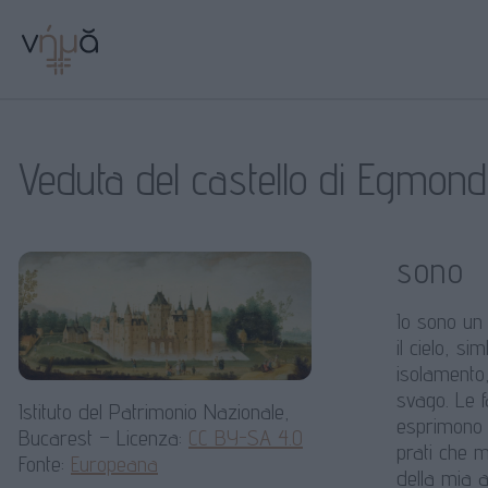
Veduta del castello di Egmon
sono
Io sono un 
il cielo, s
isolamento
svago. Le f
Istituto del Patrimonio Nazionale,
esprimono g
Bucarest – Licenza:
CC BY-SA 4.0
prati che m
Fonte:
Europeana
della mia a