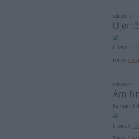
relazione
Oljemå
Licenza:
CC
Fonte:
Euro
relazione
Am hi
Kempin, Eck
Licenza:
CC
Fonte:
Euro