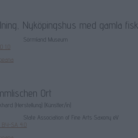
lning, Nyköpingshus med gamla fisk
Sörmland Museum
0 1.0
peana
mmlischen Ort
hard (Herstellung) (Künstler/in)
State Association of Fine Arts Saxony eV
 BY-SA 4.0
peana