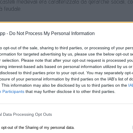
 castelli medievali era caratterizzata da gerarchie sociali, con
tà feudale.
gi nel Rinascimento
app -
Do Not Process My Personal Information
to opt-out of the sale, sharing to third parties, or processing of your per
rinascimentali, come quello rappresentato nell’immagine, mo
formation for targeted advertising by us, please use the below opt-out s
o la bellezza e l’armonia dell’ambiente.
r selection. Please note that after your opt-out request is processed y
eing interest-based ads based on personal information utilized by us or
disclosed to third parties prior to your opt-out. You may separately opt-
losure of your personal information by third parties on the IAB’s list of
de e miti sui castelli
. This information may also be disclosed by us to third parties on the
IA
Participants
that may further disclose it to other third parties.
sono spesso al centro di leggende e miti, che raccontano stor
il folklore locale.
l Data Processing Opt Outs
o
o opt-out of the Sharing of my personal data.
i dei castelli