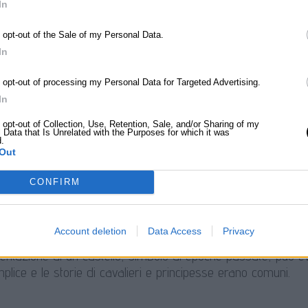
In
dei castelli medievali erano progettati per essere sia funzion
o opt-out of the Sale of my Personal Data.
 il potere dei loro proprietari.
In
o opt-out of processing my Personal Data for Targeted Advertising.
In
glia
o opt-out of Collection, Use, Retention, Sale, and/or Sharing of my
 Data that Is Unrelated with the Purposes for which it was
d.
 di un castello maestoso circondato da un paesaggio sereno
Out
 la bellezza e la grandiosità dell’architettura storica.
CONFIRM
gia
Account deletion
Data Access
Privacy
ntazione di un castello, simbolo di epoche passate, può evo
plice e le storie di cavalieri e principesse erano comuni.