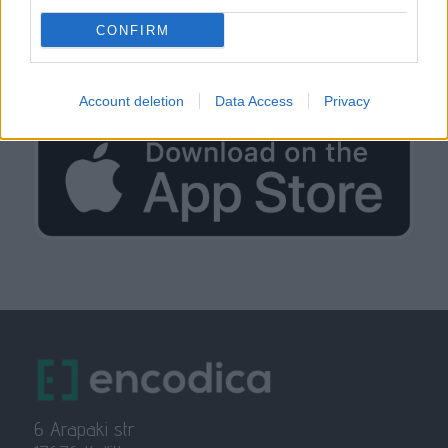
CONFIRM
Account deletion
Data Access
Privacy
6 Arapaki str