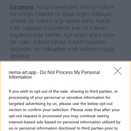
Europeana
, Avrupa genelindeki binlerce kültürel
kurumdan milyonlarca öğeye erişim sağlayan
dinamik bir kültürel arşiv görevi görür. Haklar,
katkı sağlayan kurumlarda kalır ve kullanım
koşullarını onlar belirler. Açık erişim lehine atılan
her adım, kültürel mirasın kolektif boyutunu
güçlendirir ve mülkiyetten ortak kullanıma geçişi
destekler.
Nema
uygulaması, sanat eserleri, fikirler ve
nema-art.app -
Do Not Process My Personal
insanlar arasında yeni ilişkiler kurmak için bu
Information
zengin ekosistemden yararlanır. Açık erişimli
kültürel koleksiyonlar, dil modellerinin üretici
If you wish to opt-out of the sale, sharing to third parties, or
gücüyle birleştiğinde, teknolojinin kültüre hizmet
processing of your personal or sensitive information for
ettiği – tam tersi değil – bir alan yaratılır.
targeted advertising by us, please use the below opt-out
section to confirm your selection. Please note that after your
Kültüre açık erişim, toplulukları harekete geçirir,
opt-out request is processed you may continue seeing
eğitimi destekler ve yaratıcılığı besler. Açık bir
interest-based ads based on personal information utilized by
kültürel ağda her bir öğe bir bağlantı düğümüne
us or personal information disclosed to third parties prior to