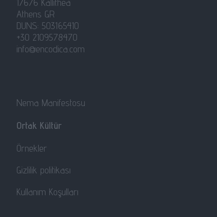
17676 Kallithea
Athens GR
DUNS: 503165410
+30 2109578470
info@encodica.com
Nema Manifestosu
Ortak Kültür
Örnekler
Gizlilik politikası
Kullanım Koşulları