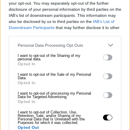
your opt-out. You may separately opt-out of the further
dönüşür. Koleksiyonlarını paylaşan her kurum,
disclosure of your personal information by third parties on the
yaşayan ve katılımcı bir kültürel sisteme katkıda
IAB’s list of downstream participants. This information may
bulunur.
also be disclosed by us to third parties on the
IAB’s List of
Downstream Participants
that may further disclose it to other
Biz buna ortak kültür diyoruz.
third parties.
Personal Data Processing Opt Outs
I want to opt-out of the Sharing of my
personal data.
Farklı gör. Derinden hisset.
Opted In
Nema uygulamasını şimdi
I want to opt-out of the Sale of my Personal
Data.
indir.
Opted In
I want to opt-out of processing my Personal
Data for Targeted Advertising.
Sanat sadece bir duvarda asılı kalmaz —
Opted In
konuşur, yankılanır, bağ kurar. Nema uygulaması
ile her görsel canlı bir sohbete dönüşür.
I want to opt-out of Collection, Use,
Retention, Sale, and/or Sharing of my
Personal Data that Is Unrelated with the
Purposes for which it was collected.
Opted Out