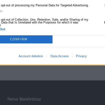
o opt-out of processing my Personal Data for Targeted Advertising.
In
o opt-out of Collection, Use, Retention, Sale, and/or Sharing of my
 Data that Is Unrelated with the Purposes for which it was
d.
Out
ygulamasını şimdi indir.
CONFIRM
lanır, bağ kurar. Nema uygulaması ile her
Account deletion
Data Access
Privacy
Nema Manifestosu