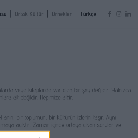
osu
Ortak Kültür
Örnekler
Türkçe
rda veya kitaplarda var olan bir şey değildir. Yalnızca
a ait değildir. Hepimize aittir.
 anın, bir toplumun, bir kültürün izlerini taşır. Aynı
maya açıktır. Zaman içinde ortaya çıkan sorular ve