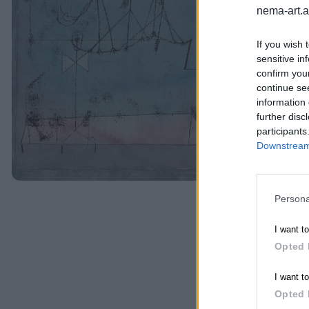
nema-art.
If you wish 
sensitive in
confirm you
continue se
information 
further disc
participants
Downstream 
Persona
I want t
Opted 
I want t
Opted 