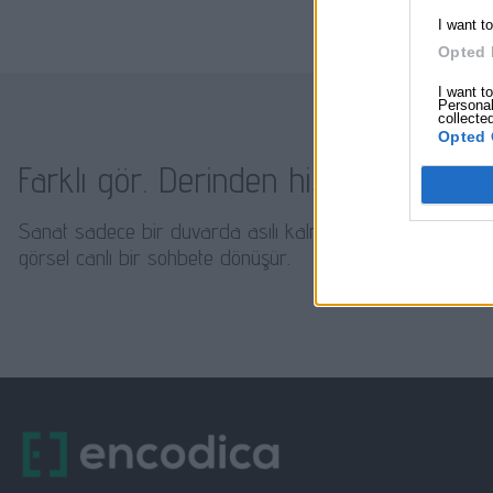
I want t
Opted 
I want t
Personal
collecte
Opted 
Farklı gör. Derinden hisset. Nema u
Sanat sadece bir duvarda asılı kalmaz — konuşur, yankı
görsel canlı bir sohbete dönüşür.