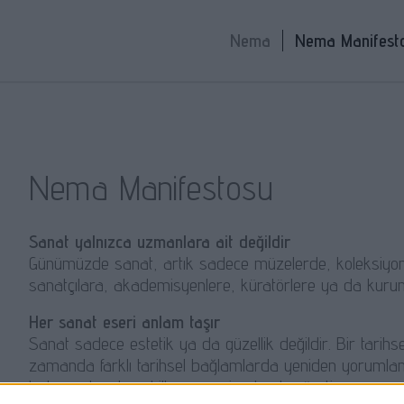
Nema
Nema Manifest
Nema Manifestosu
Sanat yalnızca uzmanlara ait değildir
Günümüzde sanat, artık sadece müzelerde, koleksiyonla
sanatçılara, akademisyenlere, küratörlere ya da kurumlar
Her sanat eseri anlam taşır
Sanat sadece estetik ya da güzellik değildir. Bir tarihsel
zamanda farklı tarihsel bağlamlarda yeniden yorumlan
bakış açılarıyla şekillenen yeni anlamlar üretir.