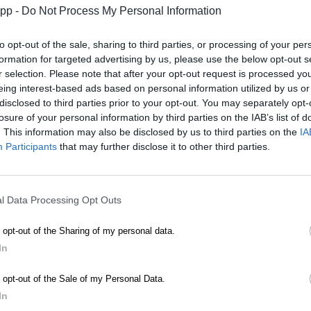
app -
Do Not Process My Personal Information
Nema
, sanatla diyaloğa davet eder
Nema
, izleyici ile sanat eseri arasında bir diyalog başl
to opt-out of the sale, sharing to third parties, or processing of your per
teşvik etmeyi ve sanatla kişisel bir bağ kurmayı amaç
formation for targeted advertising by us, please use the below opt-out s
başka bir yol önerir: yaşanmış deneyim, açık uçlu yorum
r selection. Please note that after your opt-out request is processed y
eing interest-based ads based on personal information utilized by us or
Nema
, anlam ipliklerini çözer
disclosed to third parties prior to your opt-out. You may separately opt-
Bir sanat eseri diğerine götürür. Bir görsel bir kelimey
losure of your personal information by third parties on the IAB’s list of
görselleri, kavramları, duyguları, disiplinleri ve kültürleri
. This information may also be disclosed by us to third parties on the
IA
sabit anlamlardan uzak, keşiflere açık bir sanat yolcu
Participants
that may further disclose it to other third parties.
Nema düşünmeye alan açar
Dijital teknolojinin hız ve verimlilikle eş tutulduğu bir ça
l Data Processing Opt Outs
Bunun yerine yavaşlama ve düşünme için bir alan yaratır
teşvik eder. Gösteri tüketiminin hızla aktığı bir dünyad
o opt-out of the Sharing of my personal data.
bakış önerir.
In
Bu, sanatla yeniden bağ kurmaya bir davettir – izleyici
o opt-out of the Sale of my Personal Data.
In