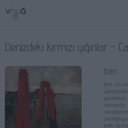
Denizdeki kırmızı yığınlar – Ca
ben
Ben, bu re
yansımaları
yaratırken,
zamanda, di
sorgulaması
barındırıy
belki de ka