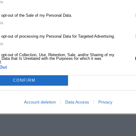
In
e huzur verir.
o opt-out of the Sale of my Personal Data.
In
o opt-out of processing my Personal Data for Targeted Advertising.
In
msar tonları ve suyun yansıması, izleyicide bir hüzün duygus
o opt-out of Collection, Use, Retention, Sale, and/or Sharing of my
ir geçmişi veya unutulmuş anıları çağrıştırıyor.
 Data that Is Unrelated with the Purposes for which it was
d.
Out
CONFIRM
k
n sakinliği ve yansımalardaki huzur, izleyicide bir dinginlik 
Account deletion
Data Access
Privacy
ssettiriyor.