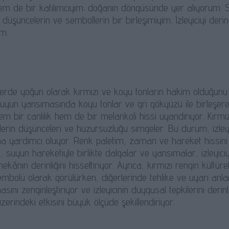
em de bir katılımcıyım; doğanın döngüsünde yer alıyorum. 
 düşüncelerin ve sembollerin bir birleşimiyim. İzleyiciyi der
um.
rde yoğun olarak kırmızı ve koyu tonların hakim olduğunu söy
suyun yansımasında koyu tonlar ve gri gökyüzü ile birleşer
em bir canlılık hem de bir melankoli hissi uyandırıyor. Kırmızı, 
derin düşünceleri ve huzursuzluğu simgeler. Bu durum, izleyi
a yardımcı oluyor. Renk paletim, zaman ve hareket hissini d
, suyun hareketiyle birlikte dalgalar ve yansımalar, izleyiciy
mekânın derinliğini hissettiriyor. Ayrıca, kırmızı rengin kültü
mbolü olarak görülürken, diğerlerinde tehlike ve uyarı anla
ını zenginleştiriyor ve izleyicinin duygusal tepkilerini derin
üzerindeki etkisini büyük ölçüde şekillendiriyor.