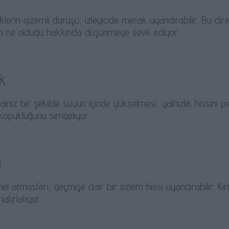
eklerin gizemli duruşu, izleyicide merak uyandırabilir. Bu 
 ne olduğu hakkında düşünmeye sevk ediyor.
ık
yalnız bir şekilde suyun içinde yükselmesi, yalnızlık hissini pe
opukluğunu simgeliyor.
i
l atmosferi, geçmişe dair bir özlem hissi uyandırabilir. Kı
hatırlatıyor.