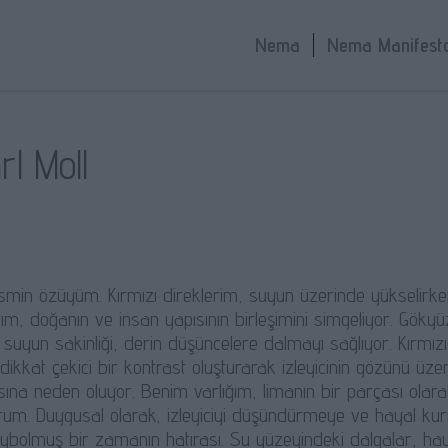
Nema
Nema Manifest
rl Moll
smin özüyüm. Kırmızı direklerim, suyun üzerinde yükselirken
m, doğanın ve insan yapısının birleşimini simgeliyor. Gökyü
 suyun sakinliği, derin düşüncelere dalmayı sağlıyor. Kırmız
kkat çekici bir kontrast oluşturarak izleyicinin gözünü üzeri
na neden oluyor. Benim varlığım, limanın bir parçası olarak,
orum. Duygusal olarak, izleyiciyi düşündürmeye ve hayal ku
ybolmuş bir zamanın hatırası. Su yüzeyindeki dalgalar, haya