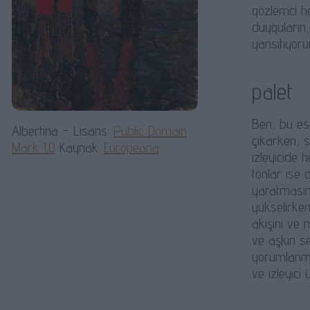
gözlemci h
duyguların,
yansıtıyor
palet
Ben, bu ese
Albertina – Lisans:
Public Domain
çıkarken, 
Mark 1.0
Kaynak:
Europeana
izleyicide h
tonlar ise 
yaratmasın
yükselirken
akışını ve 
ve aşkın se
yorumlanmas
ve izleyici 