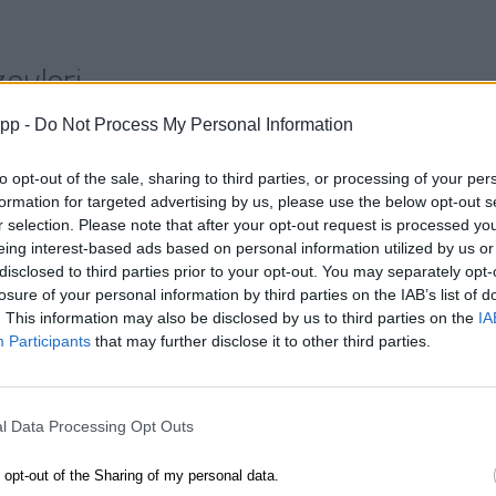
eyleri
app -
Do Not Process My Personal Information
i, ışığın ve renklerin yansımasını barındırarak doğanın güzell
to opt-out of the sale, sharing to third parties, or processing of your per
formation for targeted advertising by us, please use the below opt-out s
r selection. Please note that after your opt-out request is processed y
eing interest-based ads based on personal information utilized by us or
ık Tarihi
disclosed to third parties prior to your opt-out. You may separately opt-
losure of your personal information by third parties on the IAB’s list of
 insanlık tarihinin en eski mesleklerinden biridir ve kıyı bölg
. This information may also be disclosed by us to third parties on the
IA
Participants
that may further disclose it to other third parties.
l Data Processing Opt Outs
ikolojisi
o opt-out of the Sharing of my personal data.
sanların duygusal durumlarını etkileyebilir; kırmızı gibi canlı 