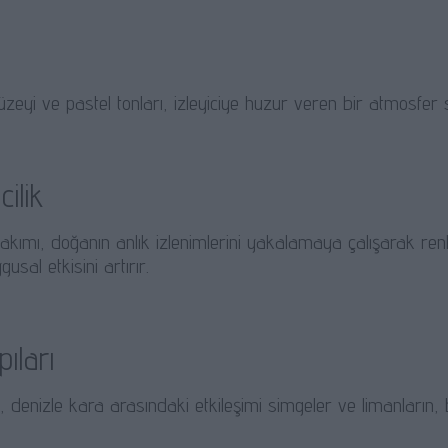
zeyi ve pastel tonları, izleyiciye huzur veren bir atmosfer 
cilik
k akımı, doğanın anlık izlenimlerini yakalamaya çalışarak ren
usal etkisini artırır.
pıları
rı, denizle kara arasındaki etkileşimi simgeler ve limanların, b