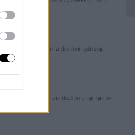
u uyandırabilir. Kırmızı direklerin yalnızlığı,
hissi yaratabilir. Bu durum, doğanın dinginliğini ve