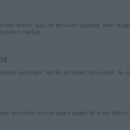
ırmızı direkler, güçlü bir görsel etki yaratıyor. Renk, duygus
mosferini belirliyor.
ma
indeki yansımalar, derinlik ve hareket hissi katıyor. Bu, izl
nın unsurlarını ve insan yapımı yapıları bir araya getiriyor.
.