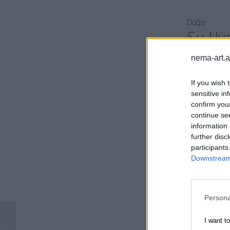
Doğa
Su Yüz
nema-art.
Su yüzeyler
olmuştur.
If you wish 
sensitive in
confirm you
Tarih
continue se
Balıkçıl
information 
further disc
Balıkçılık,
participants
oluşturur.
Downstream 
Psikoloji
Persona
Renk Ps
I want t
Balıkçı teknesi olan plaj –
Renkler, in