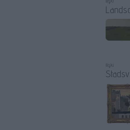
ilişki
Landsc
ilişki
Stadsv