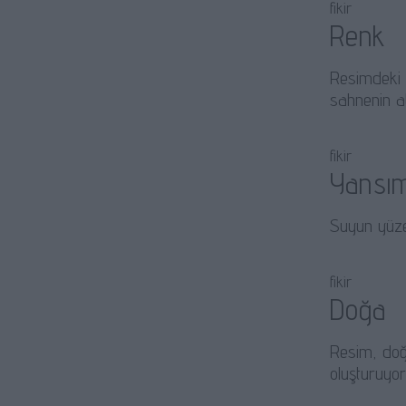
fikir
Renk
Resimdeki k
sahnenin at
fikir
Yansı
Suyun yüzey
fikir
Doğa
Resim, doğa
oluşturuyor