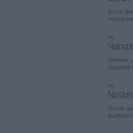
Kırmızı dir
manzaranın
his
Yalnızl
Direklerin 
dünyadan k
his
Nostalj
Resmin gene
güzellikleri 