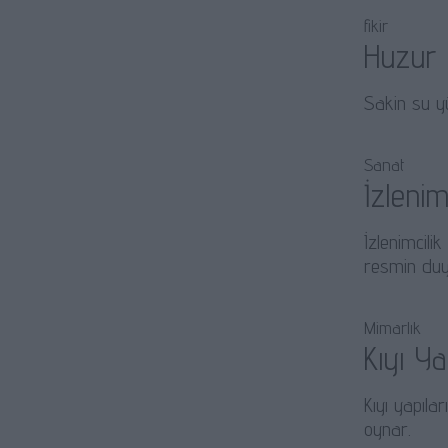
fikir
Huzur
Sakin su yü
Sanat
İzlenim
İzlenimcili
resmin duyg
Mimarlık
Kıyı Ya
Kıyı yapıla
oynar.