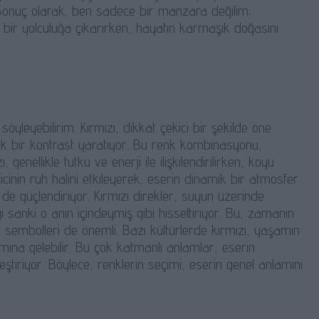
Sonuç olarak, ben sadece bir manzara değilim;
in bir yolculuğa çıkarırken, hayatın karmaşık doğasını
leyebilirim. Kırmızı, dikkat çekici bir şekilde öne
ek bir kontrast yaratıyor. Bu renk kombinasyonu,
genellikle tutku ve enerji ile ilişkilendirilirken, koyu
cinin ruh halini etkileyerek, eserin dinamik bir atmosfer
e güçlendiriyor. Kırmızı direkler, suyun üzerinde
i sanki o anın içindeymiş gibi hissettiriyor. Bu, zamanın
rel sembolleri de önemli. Bazı kültürlerde kırmızı, yaşamın
mına gelebilir. Bu çok katmanlı anlamlar, eserin
leştiriyor. Böylece, renklerin seçimi, eserin genel anlamını