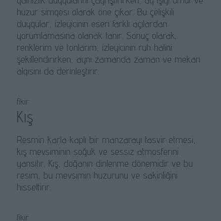
yalnızlık duygularını çağrıştırırken, ay ışığı umut ve
huzur simgesi olarak öne çıkar. Bu çelişkili
duygular, izleyicinin eseri farklı açılardan
yorumlamasına olanak tanır. Sonuç olarak,
renklerim ve tonlarım, izleyicinin ruh halini
şekillendirirken, aynı zamanda zaman ve mekan
algısını da derinleştirir.
fikir
Kış
Resmin karla kaplı bir manzarayı tasvir etmesi,
kış mevsiminin soğuk ve sessiz atmosferini
yansıtır. Kış, doğanın dinlenme dönemidir ve bu
resim, bu mevsimin huzurunu ve sakinliğini
hissettirir.
fikir