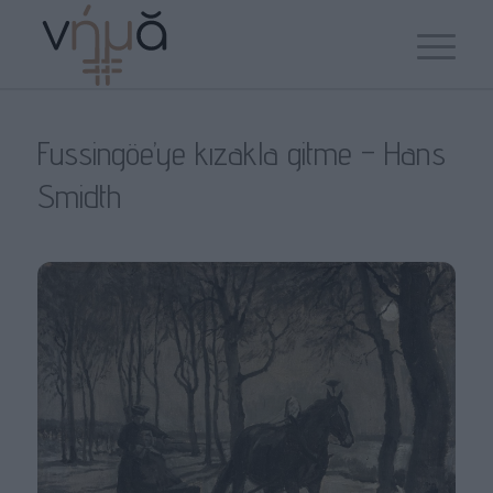
Fussingöe’ye kızakla gitme – Hans
Smidth