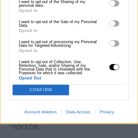
Melankoli
I want to opt-out of the Sharing of my
personal data.
Opted In
Gölge ve ışık oyunları, izleyicide bir melankoli hissi
I want to opt-out of the Sale of my Personal
uyandırabilir. Kışın soğuk ve yalnız havası, insanın
Data.
Opted In
içsel duygularını yansıtıyor.
I want to opt-out of processing my Personal
Data for Targeted Advertising.
Opted In
his
Nostalji
I want to opt-out of Collection, Use,
Retention, Sale, and/or Sharing of my
Personal Data that Is Unrelated with the
Purposes for which it was collected.
Geleneksel bir at arabası ve doğal manzara,
Opted Out
geçmişe dair bir özlem hissi uyandırabilir. Bu tür
görüntüler, eski zamanların sıcak anılarını
CONFIRM
hatırlatıyor.
Account deletion
Data Access
Privacy
his
Yalnızlık