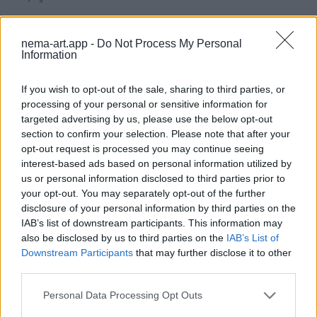
Folklor
nema-art.app -
Do Not Process My Personal
Kış Gelenekleri
Information
If you wish to opt-out of the sale, sharing to third parties, or
Kış aylarında kutlanan gelenekler, toplumların
processing of your personal or sensitive information for
kültürel kimliğini yansıtır ve sosyal bağları
targeted advertising by us, please use the below opt-out
güçlendirir.
section to confirm your selection. Please note that after your
opt-out request is processed you may continue seeing
interest-based ads based on personal information utilized by
his
us or personal information disclosed to third parties prior to
Huzur
your opt-out. You may separately opt-out of the further
disclosure of your personal information by third parties on the
Görüntü, karanlık bir kış akşamında sakin bir
IAB’s list of downstream participants. This information may
also be disclosed by us to third parties on the
IAB’s List of
manzarayı yansıtıyor. Atın yavaş hareketi ve
Downstream Participants
that may further disclose it to other
çevredeki ağaçlar, huzurlu bir atmosfer yaratıyor.
third parties.
Personal Data Processing Opt Outs
his