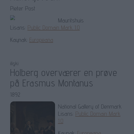
Pieter Post
Mauritshuis
Lisans:
Public Domain Mark 1.0
Kaynak:
Europeana
ilişki
Holberg overværer en prøve
på Erasmus Montanus
1892
National Gallery of Denmark
Lisans:
Public Domain Mark
1.0
Kaynak:
Europeana