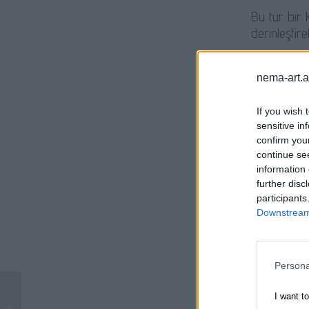
Bu tür bir 
derinleştireb
Tarih
nema-art.
Günlük
If you wish 
sensitive in
Resimdeki n
confirm you
continue se
information 
Edebiyat
further disc
Nesne
participants
Downstream 
Bu resim, 
ilişkiyi derin
Persona
his
I want t
Huzur
Başlıksız – Antonopoulos