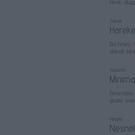
Renk, duygus
Sanat
Hareke
Bu resim, 
olanak tanı
Tasarım
Minima
Resimdeki s
gözler önün
Felsefe
Nesnele