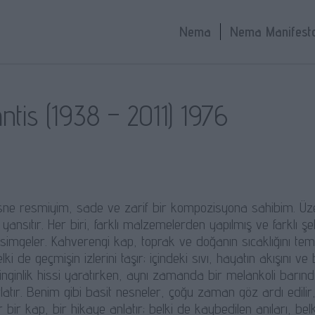
Nema
Nema Manifest
tis (1938 – 2011) 1976
sne resmiyim, sade ve zarif bir kompozisyona sahibim. Üze
 yansıtır. Her biri, farklı malzemelerden yapılmış ve farklı şe
i simgeler. Kahverengi kap, toprak ve doğanın sıcaklığını tem
lki de geçmişin izlerini taşır; içindeki sıvı, hayatın akışını v
nginlik hissi yaratırken, aynı zamanda bir melankoli barınd
ırlatır. Benim gibi basit nesneler, çoğu zaman göz ardı edi
 bir kap, bir hikaye anlatır; belki de kaybedilen anıları, be