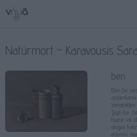
Natürmort – Karavousis Saran
ben
Ben bir ne
anlamlarını
zenginliğin
Şişe ise, be
huzur ve di
akışını hat
ederim. Her