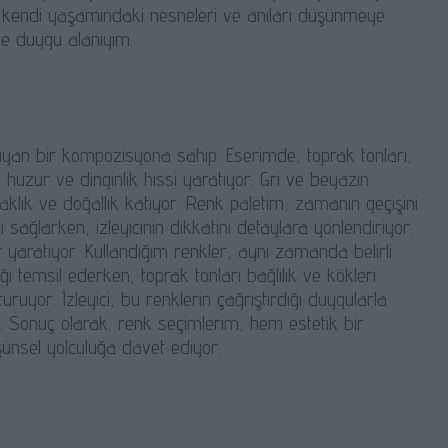
e, kendi yaşamındaki nesneleri ve anıları düşünmeye
ve duygu alanıyım.
an bir kompozisyona sahip. Eserimde, toprak tonları,
 huzur ve dinginlik hissi yaratıyor. Gri ve beyazın
aklık ve doğallık katıyor. Renk paletim, zamanın geçişini
sağlarken, izleyicinin dikkatini detaylara yönlendiriyor.
yaratıyor. Kullandığım renkler, aynı zamanda belirli
i temsil ederken, toprak tonları bağlılık ve kökleri
yor. İzleyici, bu renklerin çağrıştırdığı duygularla
or. Sonuç olarak, renk seçimlerim, hem estetik bir
üşünsel yolculuğa davet ediyor.