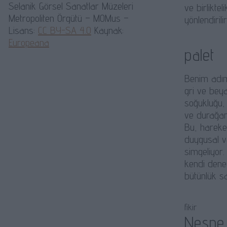
Selanik Görsel Sanatlar Müzeleri
ve birlikt
Metropoliten Örgütü – MOMus –
yönlendiri
Lisans:
CC BY-SA 4.0
Kaynak:
Europeana
palet
Benim adım
gri ve beya
soğukluğu, 
ve durağanl
Bu, hareke
duygusal ve
simgeliyor.
kendi deney
bütünlük sa
fikir
Nesne