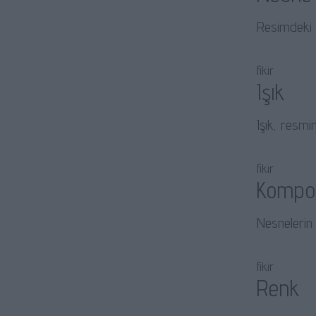
Resimdeki n
fikir
Işık
Işık, resmi
fikir
Kompo
Nesnelerin 
fikir
Renk