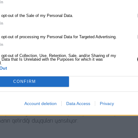
In
e ve minimalist yapısı, izleyicide huzur hissi uyandırıyor.
o opt-out of the Sale of my Personal Data.
aratıyor.
In
o opt-out of processing my Personal Data for Targeted Advertising.
In
i
o opt-out of Collection, Use, Retention, Sale, and/or Sharing of my
 Data that Is Unrelated with the Purposes for which it was
nesnelerin geçmişe ait olması, izleyicide nostaljik duygular u
d.
Out
r.
CONFIRM
ık
Account deletion
Data Access
Privacy
 yalnız başına durması, izleyicide yalnızlık hissi yaratabilir
anın getirdiği duyguları yansıtıyor.