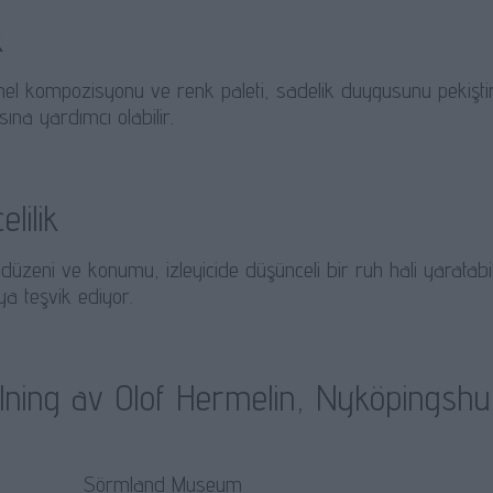
k
el kompozisyonu ve renk paleti, sadelik duygusunu pekiştiri
na yardımcı olabilir.
lilik
düzeni ve konumu, izleyicide düşünceli bir ruh hali yaratabili
a teşvik ediyor.
lning av Olof Hermelin, Nyköpingsh
Sörmland Museum