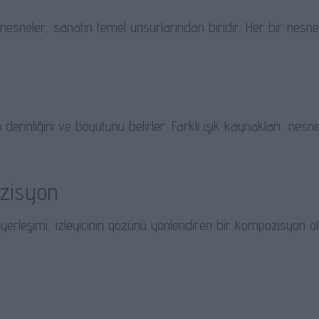
esneler, sanatın temel unsurlarından biridir. Her bir nesne
n derinliğini ve boyutunu belirler. Farklı ışık kaynakları, nes
zisyon
yerleşimi, izleyicinin gözünü yönlendiren bir kompozisyon olu