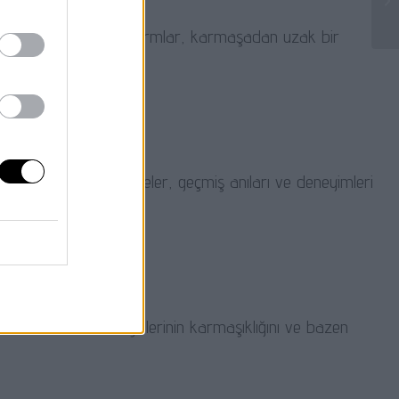
 Düz renkler ve basit formlar, karmaşadan uzak bir
yandırabilir. Bu tür objeler, geçmiş anıları ve deneyimleri
. Bu durum, insan ilişkilerinin karmaşıklığını ve bazen