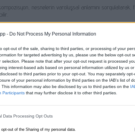
kompozisyon, nesnelerin varoluşsal anlamını sorgulatarak, fel
ilir.
app -
Do Not Process My Personal Information
 Hayatın Yansımaları
to opt-out of the sale, sharing to third parties, or processing of your per
formation for targeted advertising by us, please use the below opt-out s
esneler, geçmişteki günlük yaşam pratiklerini ve kültürel ba
r selection. Please note that after your opt-out request is processed y
eing interest-based ads based on personal information utilized by us or
disclosed to third parties prior to your opt-out. You may separately opt-
losure of your personal information by third parties on the IAB’s list of
 ve Anlam
. This information may also be disclosed by us to third parties on the
IA
Participants
that may further disclose it to other third parties.
nesnelerin edebi bir anlatımda nasıl sembolik anlamlar taşı
leştirir.
l Data Processing Opt Outs
o opt-out of the Sharing of my personal data.