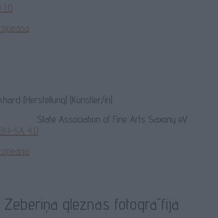
 1.0
ropeana
hard (Herstellung) (Künstler/in)
State Association of Fine Arts Saxony eV
 BY-SA 4.0
ropeana
a Zeberiņa gleznas fotogrāfija