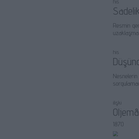
his
Sadeli
Resmin gen
uzaklaşması
his
Düşünce
Nesnelerin 
sorgulamay
ilişki
Oljemå
1870