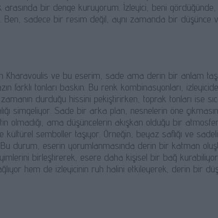
elik arasında bir denge kuruyorum. İzleyici, beni gördüğünd
lir. Ben, sadece bir resim değil, aynı zamanda bir düşünce 
 Kharavoulis ve bu eserim, sade ama derin bir anlam taşıy
zın farklı tonları baskın. Bu renk kombinasyonları, izleyicide
zamanın durduğu hissini pekiştirirken, toprak tonları ise sıc
ığı simgeliyor. Sade bir arka plan, nesnelerin öne çıkmasını 
tin olmadığı, ama düşüncelerin akışkan olduğu bir atmosfer 
 kültürel semboller taşıyor. Örneğin, beyaz saflığı ve sadeliğ
 Bu durum, eserin yorumlanmasında derin bir katman oluşturu
imlerini birleştirerek, esere daha kişisel bir bağ kurabiliy
ğlıyor hem de izleyicinin ruh halini etkileyerek, derin bir d