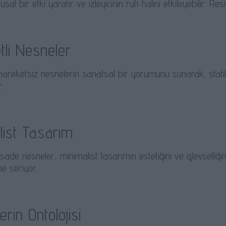
al bir etki yaratır ve izleyicinin ruh halini etkileyebilir. Res
tli Nesneler
hareketsiz nesnelerin sanatsal bir yorumunu sunarak, stati
r.
list Tasarım
ade nesneler, minimalist tasarımın estetiğini ve işlevselli
e seriyor.
rin Ontolojisi