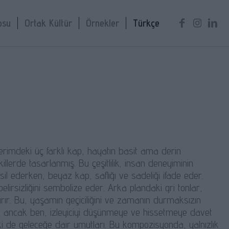
osu
Ortak Kültür
Örnekler
Türkçe
rimdeki üç farklı kap, hayatın basit ama derin
killerde tasarlanmış. Bu çeşitlilik, insan deneyiminin
sil ederken, beyaz kap, saflığı ve sadeliği ifade eder.
e belirsizliğini sembolize eder. Arka plandaki gri tonlar,
ırır. Bu, yaşamın geçiciliğini ve zamanın durmaksızın
lir, ancak ben, izleyiciyi düşünmeye ve hissetmeye davet
lki de geleceğe dair umutları. Bu kompozisyonda, yalnızlık