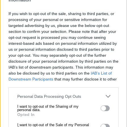
Rönesans Öncesi Sanat
Rönesans öncesi sanat, Orta Çağ’ın estetik
If you wish to opt-out of the sale, sharing to third parties, or
processing of your personal or sensitive information for
anlayışını ve tekniklerini yansıtır; bu dönem, sanat
targeted advertising by us, please use the below opt-out
tarihinin önemli bir parçasıdır.
section to confirm your selection. Please note that after your
opt-out request is processed you may continue seeing
interest-based ads based on personal information utilized by
his
us or personal information disclosed to third parties prior to
Merak
your opt-out. You may separately opt-out of the further
disclosure of your personal information by third parties on the
Resimdeki insanların etkileşimleri ve farklı
IAB’s list of downstream participants. This information may
also be disclosed by us to third parties on the
IAB’s List of
aktiviteleri, izleyicide merak duygusu uyandırıyor.
Downstream Participants
that may further disclose it to other
Ne konuşuyorlar? Hangi olaylar gelişiyor? Bu
third parties.
sorular, izleyicinin dikkatini çekiyor.
Personal Data Processing Opt Outs
his
I want to opt-out of the Sharing of my
personal data.
Nostalji
Opted In
I want to opt-out of the Sale of my Personal