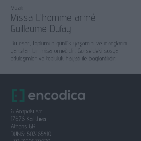
Müzik
Missa L’homme armé –
Guillaume Dufay
Bu eser, toplumun günlük yaşamını ve inançlarını
yansıtan bir misa örneğidir. Görseldeki sosyal
etkileşimler ve topluluk hayatı ile bağlantılıdır.
6 Arapaki str
17676 Kallithea
Athens GR
DUNS: 503165410