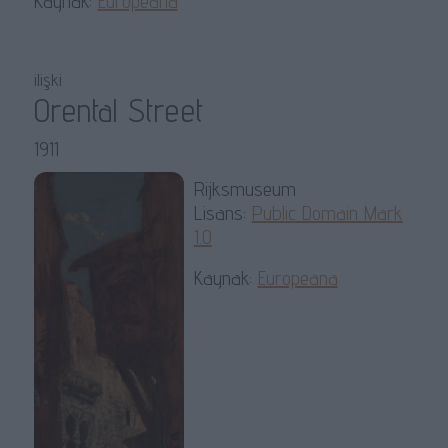
Kaynak:
Europeana
ilişki
Orental Street
1911
Rijksmuseum
Lisans:
Public Domain Mark
1.0
Kaynak:
Europeana