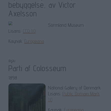
bebyggelse, av Victor
Axelsson
Sörmland Museum
Lisans:
CC0 1.0
Kaynak:
Europeana
ilişki
Parti af Colosseum
1898
National Gallery of Denmark
Lisans:
Public Domain Mark
1.0
Kaynak:
Europeana