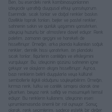
Ben, bu eserdeki renk kombinasyonlarının
izleyicide yarattığı duygusal etkiyi yansıtıyorum.
Eserimde, sıcak tonlar ve doğal renkler baskın.
Özellikle toprak tonları, bejler ve pastel renkler,
sahnenin sakin ve günlük yaşamını yansıtırken,
izleyiciyi huzurlu bir atmosfere davet ediyor. Renk
paletim, zamanın geçişini ve hareketi de
hissettiriyor. Örneğin, arka planda kullanılan soğuk
renkler, derinlik hissi yaratırken, ön plandaki
sıcak tonlar, figürlerin canlılığını ve etkileşimini
vurguluyor. Bu, izleyicinin gözünü sahnenin içine
çekiyor ve olayların akışını hissettiriyor. Ayrıca,
bazı renklerin belirli duygularla veya kültürel
sembollerle ilişkili olduğunu söyleyebilirim. Örneğin,
kırmızı renk, tutku ve canlılık simgesi olarak öne
çıkarken, beyaz renk saflığı ve masumiyeti temsil
ediyor. Bu renklerin kullanımı, izleyicinin eseri
yorumlamasında önemli bir rol oynuyor. Sonuç
olarak, renk seçimlerim, sadece estetik bir değer